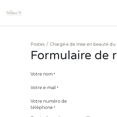
Se rendre au contenu
Accueil
Services
À propos
Tarifs
Po
Postes
Chargé·e de mise en beauté du
Formulaire de 
Votre nom
*
Votre e-mail
*
Votre numéro de
téléphone
*