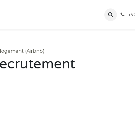
stes
Nos réalisations à partir de pièces en seconde main
+3
 logement (Airbnb)
recrutement