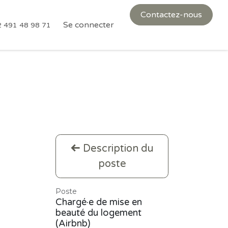
Contactez-nous
Conditions générales de vente
Se connecter
Politique de confidentialit
2 491 48 98 71
Description du
poste
Poste
Chargé·e de mise en
beauté du logement
(Airbnb)